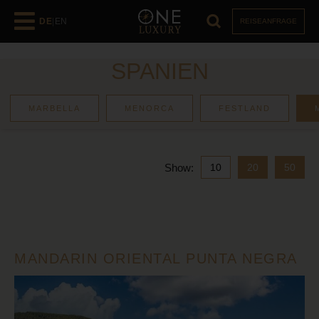
DE
|
EN
REISEANFRAGE
SPANIEN
MARBELLA
MENORCA
FESTLAND
Luxusurlaub
Mallorca
Show:
10
20
50
MANDARIN ORIENTAL PUNTA NEGRA