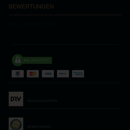
BEWERTUNGEN
[brb_collection id="29821"]
MITGLIEDSCHAFTEN
BEWERTUNGEN