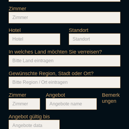
Zimmer
Hotel
Standort
In welches Land möchten Sie verreisen?
Gewünschte Region, Stadt oder Ort?
Zimmer
Angebot
Bemerk
ungen
Angebot gültig bis