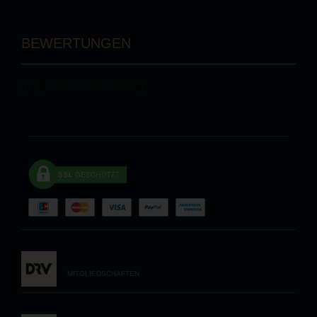
BEWERTUNGEN
[brb_collection id="29821"]
MITGLIEDSCHAFTEN