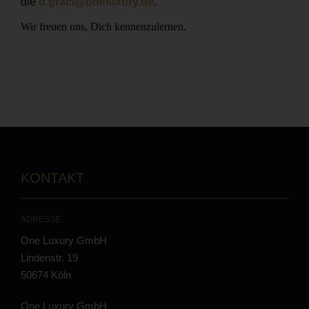
die
d.graci@oneluxury.de
.
Wir freuen uns, Dich kennenzulernen.
KONTAKT
ADRESSE
One Luxury GmbH
Lindenstr. 19
50674 Köln
One Luxury GmbH